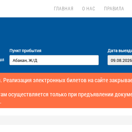
ГЛАВНАЯ
О НАС
ПРАВИЛА
Пункт прибытия
Дата выезд
. Реализация электронных билетов на сайте закрывае
там осуществляется только при предъявлении докуме
.