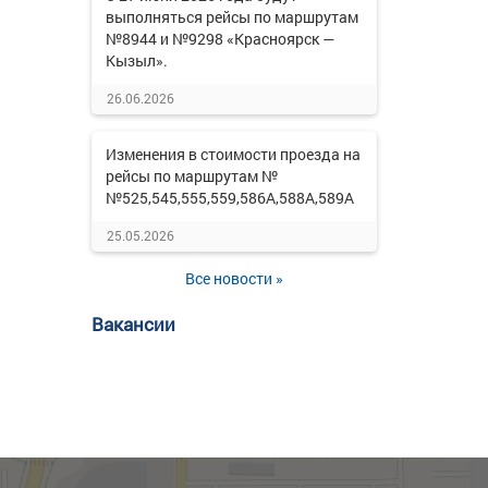
выполняться рейсы по маршрутам
№8944 и №9298 «Красноярск —
Кызыл».
26.06.2026
Изменения в стоимости проезда на
рейсы по маршрутам №
№525,545,555,559,586А,588А,589А
25.05.2026
Все новости »
Вакансии