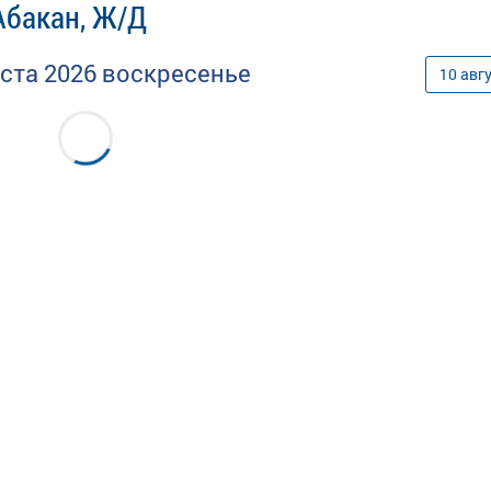
Абакан, Ж/Д
уста
2026
воскресенье
10
авг