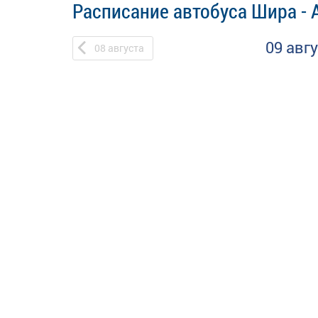
Расписание автобуса Шира - 
09 авг
08
августа