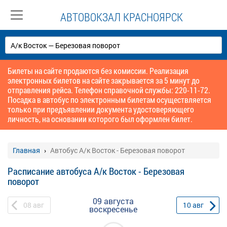
АВТОВОКЗАЛ КРАСНОЯРСК
Билеты на сайте продаются без комиссии. Реализация
электронных билетов на сайте закрывается за 5 минут до
отправления рейса. Телефон справочной службы: 220-11-72.
Посадка в автобус по электронным билетам осуществляется
только при предъявлении документа удостоверяющего
личность, на основании которого был оформлен билет.
Главная
Автобус А/к Восток - Березовая поворот
Расписание автобуса А/к Восток - Березовая
поворот
09 августа
08
авг
10
авг
воскресенье