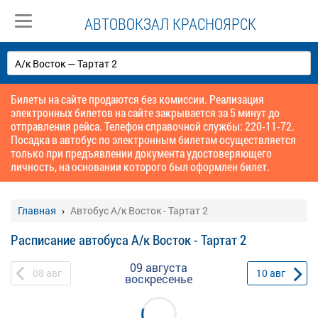
АВТОВОКЗАЛ КРАСНОЯРСК
Билеты на сайте продаются без комиссии. Реализация
электронных билетов на сайте закрывается за 5 минут до
отправления рейса. Телефон справочной службы: 220-11-72.
Посадка в автобус по электронным билетам осуществляется
только при предъявлении документа удостоверяющего
личность, на основании которого был оформлен билет.
Главная
Автобус А/к Восток - Тартат 2
Расписание автобуса А/к Восток - Тартат 2
09 августа
08
авг
10
авг
воскресенье