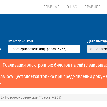
ГЛАВНАЯ
О НАС
ПРАВИЛА
Пункт прибытия
Дата выезд
. Реализация электронных билетов на сайте закрывае
там осуществляется только при предъявлении докуме
.
 2 - Новочернореченский(Трасса Р-255)