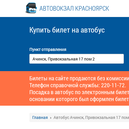
АВТОВОКЗАЛ КРАСНОЯРСК
Купить билет
на автобус
Пункт отправления
Билеты на сайте продаются без комиссии
Телефон справочной службы: 220-11-72.
Посадка в автобус по электронным биле
основании которого был оформлен билет
Главная
Автобус Ачинск, Привокзальная 17 пом