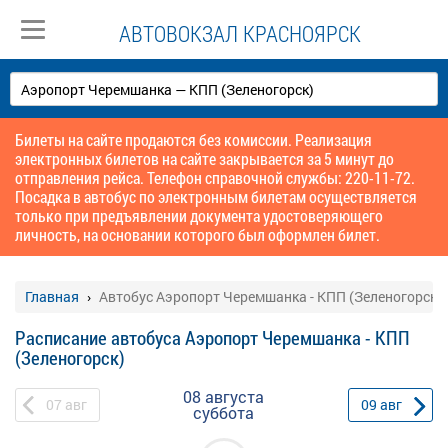
АВТОВОКЗАЛ КРАСНОЯРСК
Билеты на сайте продаются без комиссии. Реализация
электронных билетов на сайте закрывается за 5 минут до
отправления рейса. Телефон справочной службы: 220-11-72.
Посадка в автобус по электронным билетам осуществляется
только при предъявлении документа удостоверяющего
личность, на основании которого был оформлен билет.
Главная
Автобус Аэропорт Черемшанка - КПП (Зеленогорск)
Расписание автобуса Аэропорт Черемшанка - КПП
(Зеленогорск)
08 августа
07
авг
09
авг
суббота