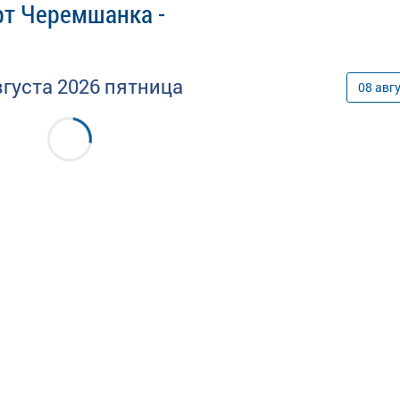
рт Черемшанка -
вгуста
2026
пятница
08
авг