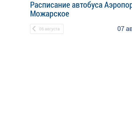
Расписание автобуса Аэропо
Можарское
07 а
06
августа