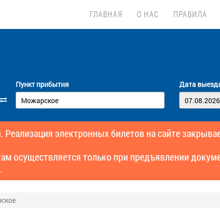
ГЛАВНАЯ
О НАС
ПРАВИЛА
Пункт прибытия
Дата выезд
. Реализация электронных билетов на сайте закрывае
там осуществляется только при предъявлении докуме
.
рское