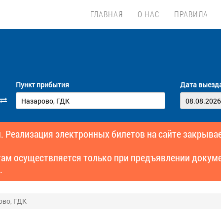
ГЛАВНАЯ
О НАС
ПРАВИЛА
Пункт прибытия
Дата выезд
. Реализация электронных билетов на сайте закрывае
там осуществляется только при предъявлении докуме
.
ово, ГДК