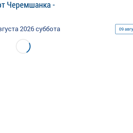
рт Черемшанка -
вгуста
2026
суббота
09
авг