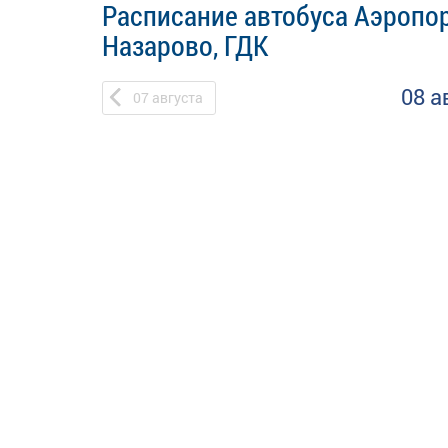
Расписание автобуса Аэропо
Назарово, ГДК
08 а
07
августа