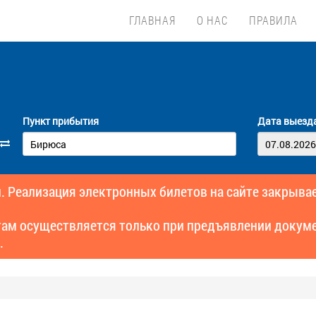
ГЛАВНАЯ
О НАС
ПРАВИЛА
Пункт прибытия
Дата выезд
. Реализация электронных билетов на сайте закрывае
там осуществляется только при предъявлении докуме
.
а