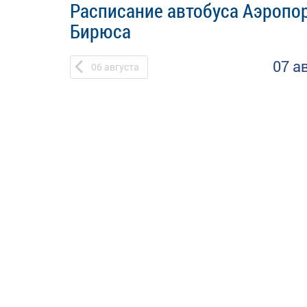
Расписание автобуса Аэропор
Бирюса
07 а
06
августа