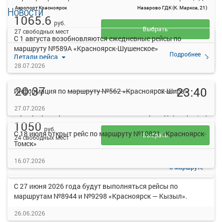
Аэропорт Красноярск
Назарово ГДК (К. Маркса, 21)
Новости
1065.6
руб.
Выбрать
27 свободных мест
С 1 августа возобновляются ежедневные рейсы по
маршруту №589А «Красноярск-Шушенское»
Подробнее
Детали рейса
о маршруте
28.07.2026
20:37
23:40
Информация по маршруту №562 «Красноярск-Шира»
07 авг
Аэропорт Красноярск
Назарово, ГДК
27.07.2026
Аэропорт Красноярск
Назарово ГДК (К. Маркса, 21)
1050
руб.
С 18 июля открыт рейс по маршруту №10821 «Красноярск-
Выбрать
24 свободных мест
Томск»
Подробнее
16.07.2026
Детали рейса
о маршруте
С 27 июня 2026 года будут выполняться рейсы по
маршрутам №8944 и №9298 «Красноярск — Кызыл».
26.06.2026