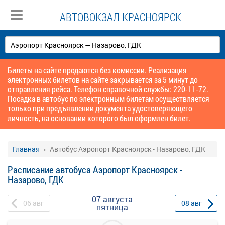
АВТОВОКЗАЛ КРАСНОЯРСК
Билеты на сайте продаются без комиссии. Реализация
электронных билетов на сайте закрывается за 5 минут до
отправления рейса. Телефон справочной службы: 220-11-72.
Посадка в автобус по электронным билетам осуществляется
только при предъявлении документа удостоверяющего
личность, на основании которого был оформлен билет.
Главная
Автобус Аэропорт Красноярск - Назарово, ГДК
Расписание автобуса Аэропорт Красноярск -
Назарово, ГДК
07 августа
06
авг
08
авг
пятница