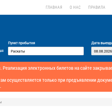
ГЛАВНАЯ
О НАС
ПРАВИЛА
Пункт прибытия
Дата выезд
. Реализация электронных билетов на сайте закрывае
там осуществляется только при предъявлении докуме
.
ы