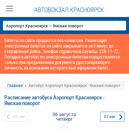
АВТОВОКЗАЛ КРАСНОЯРСК
Билеты на сайте продаются без комиссии. Реализация
электронных билетов на сайте закрывается за 5 минут до
отправления рейса. Телефон справочной службы: 220-11-72.
Посадка в автобус по электронным билетам осуществляется
только при предъявлении документа удостоверяющего
личность, на основании которого был оформлен билет.
Главная
Автобус Аэропорт Красноярск - Ямская поворот
Расписание автобуса Аэропорт Красноярск -
Ямская поворот
06 августа
05
авг
07
авг
четверг