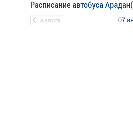
Расписание автобуса Арадан(
07 а
06
августа