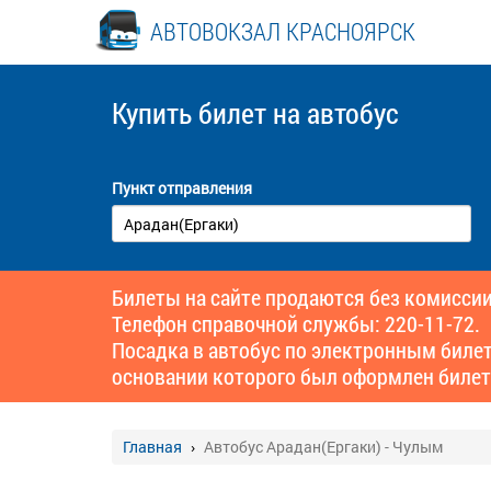
АВТОВОКЗАЛ КРАСНОЯРСК
Купить билет
на автобус
Пункт отправления
Билеты на сайте продаются без комиссии
Телефон справочной службы: 220-11-72.
Посадка в автобус по электронным биле
основании которого был оформлен билет
Главная
Автобус Арадан(Ергаки) - Чулым