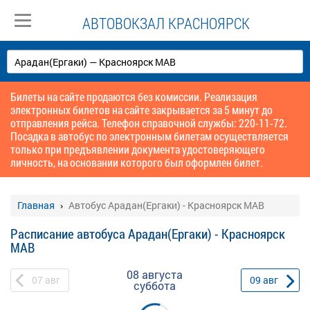
АВТОВОКЗАЛ КРАСНОЯРСК
Билеты на сайте продаются без комиссии. Реализация
электронных билетов на сайте закрывается за 5 минут до
отправления рейса. Телефон справочной службы: 220-11-72.
Посадка в автобус по электронным билетам осуществляется
только при предъявлении документа удостоверяющего
личность, на основании которого был оформлен билет.
Главная
Автобус Арадан(Ергаки) - Красноярск МАВ
Расписание автобуса Арадан(Ергаки) - Красноярск
МАВ
08 августа
07
авг
09
авг
суббота