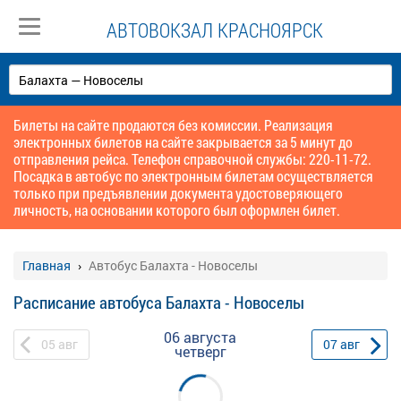
АВТОВОКЗАЛ КРАСНОЯРСК
Билеты на сайте продаются без комиссии. Реализация
электронных билетов на сайте закрывается за 5 минут до
отправления рейса. Телефон справочной службы: 220-11-72.
Посадка в автобус по электронным билетам осуществляется
только при предъявлении документа удостоверяющего
личность, на основании которого был оформлен билет.
Главная
Автобус Балахта - Новоселы
Расписание автобуса Балахта - Новоселы
06 августа
05
авг
07
авг
четверг