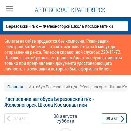
АВТОВОКЗАЛ КРАСНОЯРСК
Билеты на сайте продаются без комиссии. Реализация
электронных билетов на сайте закрывается за 5 минут до
отправления рейса. Телефон справочной службы: 220-11-72.
Посадка в автобус по электронным билетам осуществляется
только при предъявлении документа удостоверяющего
личность, на основании которого был оформлен билет.
Главная
Автобус Березовский п/к - Железногорск Школа Ко
Расписание автобуса Березовский п/к -
Железногорск Школа Космонавтики
08 августа
07
авг
09
авг
суббота