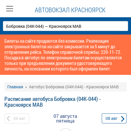
АВТОВОКЗАЛ КРАСНОЯРСК
Билеты на сайте продаются без комиссии. Реализация
электронных билетов на сайте закрывается за 5 минут до
отправления рейса. Телефон справочной службы: 220-11-72.
Посадка в автобус по электронным билетам осуществляется
только при предъявлении документа удостоверяющего
личность, на основании которого был оформлен билет.
Главная
Автобус Бобровка (04К-044) - Красноярск МАВ
Расписание автобуса Бобровка (04К-044) -
Красноярск МАВ
07 августа
06
авг
08
авг
пятница