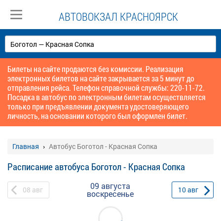
АВТОВОКЗАЛ КРАСНОЯРСК
Билеты на сайте продаются без комиссии. Реализация
электронных билетов на сайте закрывается за 5 минут до
отправления рейса. Телефон справочной службы: 220-11-72.
Посадка в автобус по электронным билетам осуществляется
только при предъявлении документа удостоверяющего
личность, на основании которого был оформлен билет.
Главная
Автобус Боготол - Красная Сопка
Расписание автобуса Боготол - Красная Сопка
09 августа
08
авг
10
авг
воскресенье