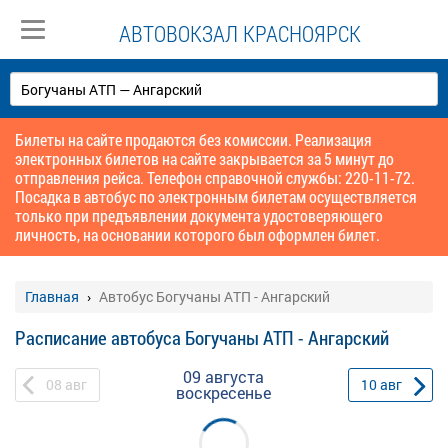
АВТОВОКЗАЛ КРАСНОЯРСК
Билеты на сайте продаются без комиссии. Реализация
электронных билетов на сайте закрывается за 5 минут до
отправления рейса. Телефон справочной службы: 220-11-72.
Посадка в автобус по электронным билетам осуществляется
только при предъявлении документа удостоверяющего
личность, на основании которого был оформлен билет.
Главная
Автобус Богучаны АТП - Ангарский
Расписание автобуса Богучаны АТП - Ангарский
09 августа
08
авг
10
авг
воскресенье