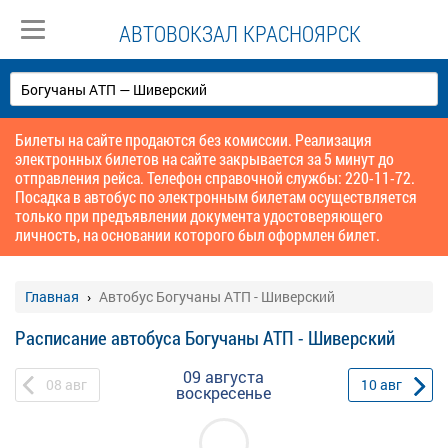
АВТОВОКЗАЛ КРАСНОЯРСК
Билеты на сайте продаются без комиссии. Реализация
электронных билетов на сайте закрывается за 5 минут до
отправления рейса. Телефон справочной службы: 220-11-72.
Посадка в автобус по электронным билетам осуществляется
только при предъявлении документа удостоверяющего
личность, на основании которого был оформлен билет.
Главная
Автобус Богучаны АТП - Шиверский
Расписание автобуса Богучаны АТП - Шиверский
09 августа
08
авг
10
авг
воскресенье