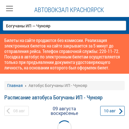
АВТОВОКЗАЛ КРАСНОЯРСК
Билеты на сайте продаются без комиссии. Реализация
электронных билетов на сайте закрывается за 5 минут до
отправления рейса. Телефон справочной службы: 220-11-72.
Посадка в автобус по электронным билетам осуществляется
только при предъявлении документа удостоверяющего
личность, на основании которого был оформлен билет.
Главная
Автобус Богучаны ИП - Чунояр
Расписание автобуса Богучаны ИП - Чунояр
09 августа
08
авг
10
авг
воскресенье