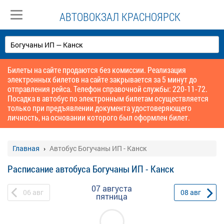
АВТОВОКЗАЛ КРАСНОЯРСК
Билеты на сайте продаются без комиссии. Реализация
электронных билетов на сайте закрывается за 5 минут до
отправления рейса. Телефон справочной службы: 220-11-72.
Посадка в автобус по электронным билетам осуществляется
только при предъявлении документа удостоверяющего
личность, на основании которого был оформлен билет.
Главная
Автобус Богучаны ИП - Канск
Расписание автобуса Богучаны ИП - Канск
07 августа
06
авг
08
авг
пятница