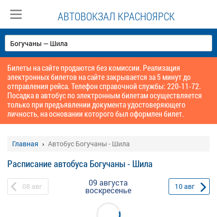
АВТОВОКЗАЛ КРАСНОЯРСК
Билеты на сайте продаются без комиссии. Реализация
электронных билетов на сайте закрывается за 5 минут до
отправления рейса. Телефон справочной службы: 220-11-72.
Посадка в автобус по электронным билетам осуществляется
только при предъявлении документа удостоверяющего
личность, на основании которого был оформлен билет.
Главная
Автобус Богучаны - Шила
Расписание автобуса Богучаны - Шила
09 августа
08
авг
10
авг
воскресенье