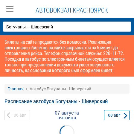
АВТОВОКЗАЛ КРАСНОЯРСК
Билеты на сайте продаются без комиссии. Реализация
электронных билетов на сайте закрывается за 5 минут до
отправления рейса. Телефон справочной службы: 220-11-72.
Посадка в автобус по электронным билетам осуществляется
только при предъявлении документа удостоверяющего
личность, на основании которого был оформлен билет.
Главная
Автобус Богучаны - Шиверский
Расписание автобуса Богучаны - Шиверский
07 августа
06
авг
08
авг
пятница