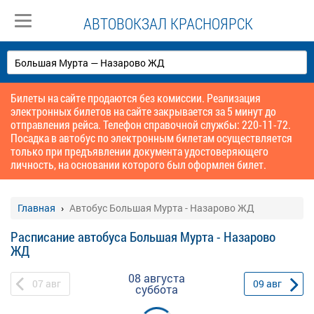
АВТОВОКЗАЛ КРАСНОЯРСК
Билеты на сайте продаются без комиссии. Реализация
электронных билетов на сайте закрывается за 5 минут до
отправления рейса. Телефон справочной службы: 220-11-72.
Посадка в автобус по электронным билетам осуществляется
только при предъявлении документа удостоверяющего
личность, на основании которого был оформлен билет.
Главная
Автобус Большая Мурта - Назарово ЖД
Расписание автобуса Большая Мурта - Назарово
ЖД
08 августа
07
авг
09
авг
суббота