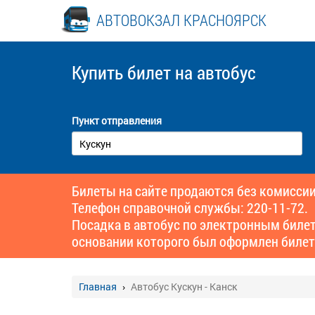
АВТОВОКЗАЛ КРАСНОЯРСК
Купить билет
на автобус
Пункт отправления
Билеты на сайте продаются без комиссии
Телефон справочной службы: 220-11-72.
Посадка в автобус по электронным биле
основании которого был оформлен билет
Главная
Автобус Кускун - Канск