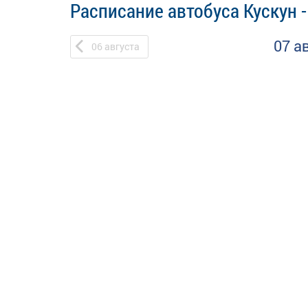
Расписание автобуса Кускун -
07 а
06
августа