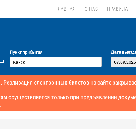
ГЛАВНАЯ
О НАС
ПРАВИЛА
Пункт прибытия
Дата выезд
. Реализация электронных билетов на сайте закрывае
там осуществляется только при предъявлении докуме
.