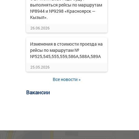
выполняться рейсы по маршрутам
№8944 и №9298 «Красноярск —
Кызыл».
26.06.2026
Изменения в стоимости проезда на
рейсы по маршрутам №
№525,545,555,559,586А,588А,589А
25.05.2026
Все новости »
Вакансии