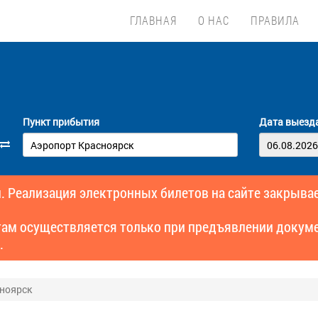
ГЛАВНАЯ
О НАС
ПРАВИЛА
Пункт прибытия
Дата выезд
. Реализация электронных билетов на сайте закрывае
там осуществляется только при предъявлении докуме
.
сноярск