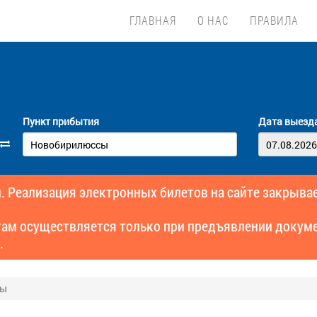
ГЛАВНАЯ
О НАС
ПРАВИЛА
Пункт прибытия
Дата выезд
. Реализация электронных билетов на сайте закрывае
там осуществляется только при предъявлении докуме
.
сы