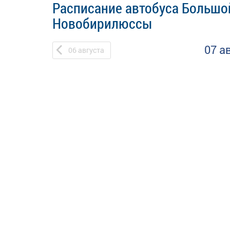
Расписание автобуса Большой
Новобирилюссы
07 а
06
августа