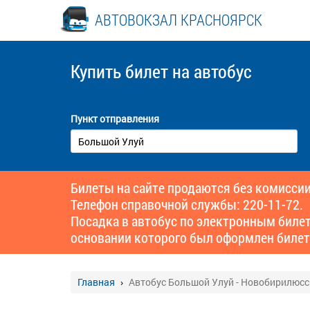
АВТОВОКЗАЛ КРАСНОЯРСК
Купить билет
на автобус
Пункт отправления
Билеты на сайте продаются без комиссии
Телефон справочной службы: 220-11-72.
Посадка в автобус по электронным биле
основании которого был оформлен билет
Главная
Автобус Большой Улуй - Новобирилюс