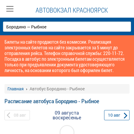
АВТОВОКЗАЛ КРАСНОЯРСК
Билеты на сайте продаются без комиссии. Реализация
электронных билетов на сайте закрывается за 5 минут до
отправления рейса. Телефон справочной службы: 220-11-72.
Посадка в автобус по электронным билетам осуществляется
только при предъявлении документа удостоверяющего
личность, на основании которого был оформлен билет.
Главная
Автобус Бородино - Рыбное
Расписание автобуса Бородино - Рыбное
09 августа
08
авг
10
авг
воскресенье