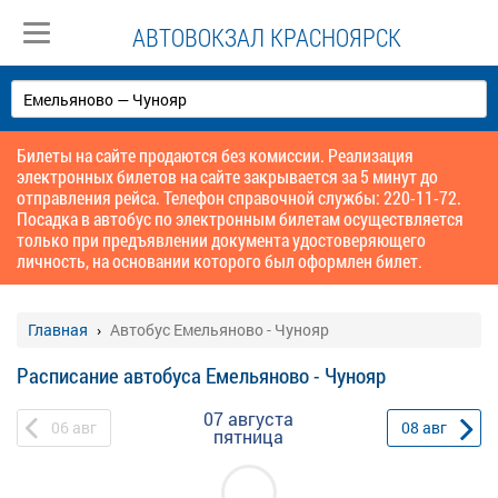
АВТОВОКЗАЛ КРАСНОЯРСК
Билеты на сайте продаются без комиссии. Реализация
электронных билетов на сайте закрывается за 5 минут до
отправления рейса. Телефон справочной службы: 220-11-72.
Посадка в автобус по электронным билетам осуществляется
только при предъявлении документа удостоверяющего
личность, на основании которого был оформлен билет.
Главная
Автобус Емельяново - Чунояр
Расписание автобуса Емельяново - Чунояр
07 августа
06
авг
08
авг
пятница