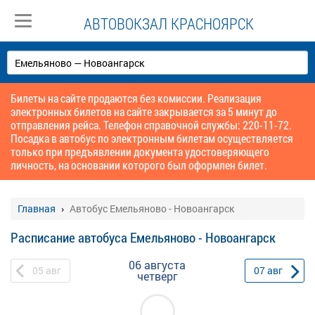
АВТОВОКЗАЛ КРАСНОЯРСК
Билеты на сайте продаются без комиссии. Реализация
электронных билетов на сайте закрывается за 5 минут до
отправления рейса. Телефон справочной службы: 220-11-72.
Посадка в автобус по электронным билетам осуществляется
только при предъявлении документа удостоверяющего
личность, на основании которого был оформлен билет.
Главная
Автобус Емельяново - Новоангарск
Расписание автобуса Емельяново - Новоангарск
06 августа
05
авг
07
авг
четверг