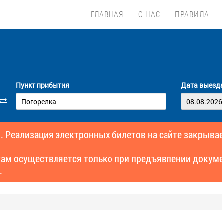
ГЛАВНАЯ
О НАС
ПРАВИЛА
Пункт прибытия
Дата выезд
. Реализация электронных билетов на сайте закрывае
там осуществляется только при предъявлении докуме
.