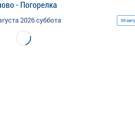
ово - Погорелка
вгуста
2026
суббота
09
авг