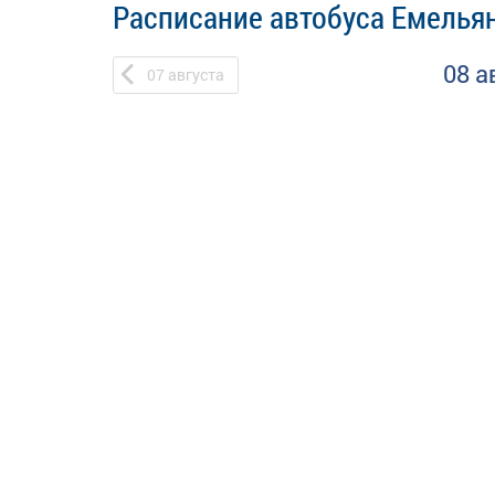
Расписание автобуса Емельян
08 а
07
августа