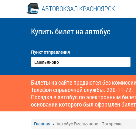
АВТОВОКЗАЛ КРАСНОЯРСК
Купить билет
на автобус
Пункт отправления
Билеты на сайте продаются без комиссии
Телефон справочной службы: 220-11-72.
Посадка в автобус по электронным биле
основании которого был оформлен билет
Главная
Автобус Емельяново - Погорелка