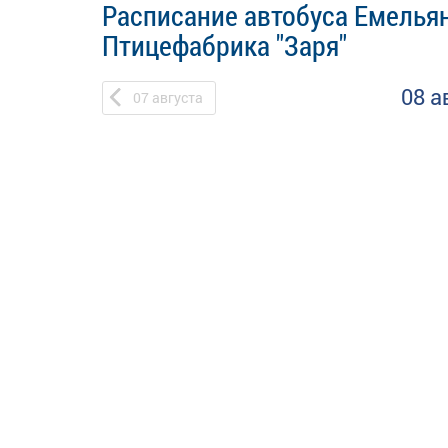
Расписание автобуса Емельян
Птицефабрика "Заря"
08 а
07
августа