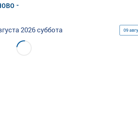
ово -
вгуста
2026
суббота
09
авг