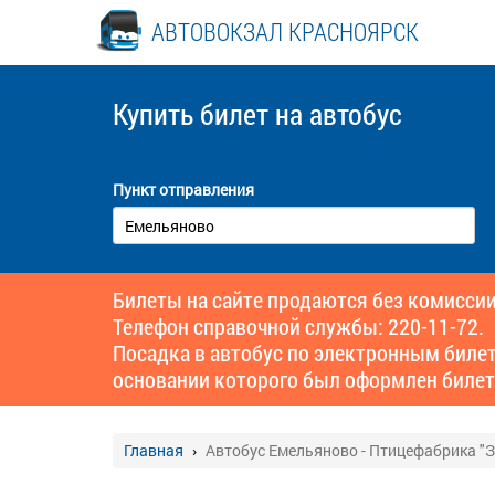
АВТОВОКЗАЛ КРАСНОЯРСК
Купить билет
на автобус
Пункт отправления
Билеты на сайте продаются без комиссии
Телефон справочной службы: 220-11-72.
Посадка в автобус по электронным биле
основании которого был оформлен билет
Главная
Автобус Емельяново - Птицефабрика "З