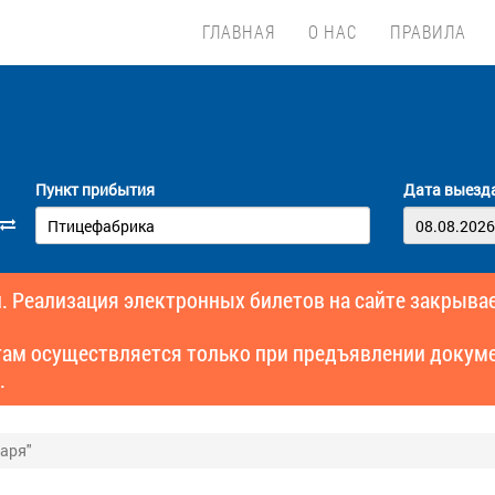
ГЛАВНАЯ
О НАС
ПРАВИЛА
Пункт прибытия
Дата выезд
. Реализация электронных билетов на сайте закрывае
там осуществляется только при предъявлении докуме
.
аря"