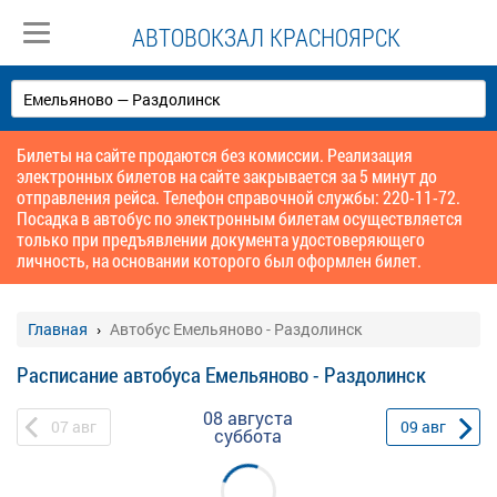
АВТОВОКЗАЛ КРАСНОЯРСК
Билеты на сайте продаются без комиссии. Реализация
электронных билетов на сайте закрывается за 5 минут до
отправления рейса. Телефон справочной службы: 220-11-72.
Посадка в автобус по электронным билетам осуществляется
только при предъявлении документа удостоверяющего
личность, на основании которого был оформлен билет.
Главная
Автобус Емельяново - Раздолинск
Расписание автобуса Емельяново - Раздолинск
08 августа
07
авг
09
авг
суббота