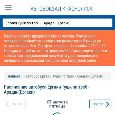
АВТОВОКЗАЛ КРАСНОЯРСК
Билеты на сайте продаются без комиссии. Реализация
электронных билетов на сайте закрывается за 5 минут до
отправления рейса. Телефон справочной службы: 220-11-72.
Посадка в автобус по электронным билетам осуществляется
только при предъявлении документа удостоверяющего
личность, на основании которого был оформлен билет.
Главная
Автобус Ергаки Тушк по треб - Арадан(Ергаки)
Расписание автобуса Ергаки Тушк по треб -
Арадан(Ергаки)
07 августа
06
авг
08
авг
пятница