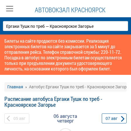
АВТОВОКЗАЛ КРАСНОЯРСК
Билеты на сайте продаются без комиссии. Реализация
электронных билетов на сайте закрывается за 5 минут до
отправления рейса. Телефон справочной службы: 220-11-72.
Посадка в автобус по электронным билетам осуществляется
только при предъявлении документа удостоверяющего
личность, на основании которого был оформлен билет.
Главная
Автобус Ергаки Тушк по треб - Красноярское Загорье
Расписание автобуса Ергаки Тушк по треб -
Красноярское Загорье
06 августа
05
авг
07
авг
четверг