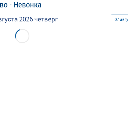
во - Невонка
вгуста
2026
четверг
07
авг