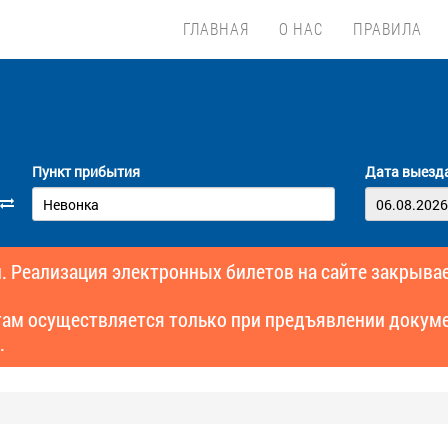
ГЛАВНАЯ
О НАС
ПРАВИЛА
Пункт прибытия
Дата выезд
. Реализация электронных билетов на сайте закрывае
там осуществляется только при предъявлении докуме
.