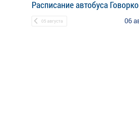
Расписание автобуса Говорко
06 а
05
августа