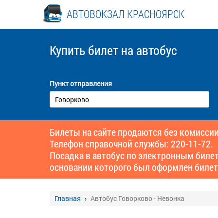
АВТОВОКЗАЛ КРАСНОЯРСК
Купить билет
на автобус
Пункт отправления
Билеты на сайте продаются без комиссии
Телефон справочной службы: 220-11-72.
Посадка в автобус по электронным биле
основании которого был оформлен билет
Главная
Автобус Говорково - Невонка