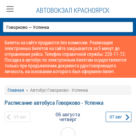
АВТОВОКЗАЛ КРАСНОЯРСК
Билеты на сайте продаются без комиссии. Реализация
электронных билетов на сайте закрывается за 5 минут до
отправления рейса. Телефон справочной службы: 220-11-72.
Посадка в автобус по электронным билетам осуществляется
только при предъявлении документа удостоверяющего
личность, на основании которого был оформлен билет.
Главная
Автобус Говорково - Успенка
Расписание автобуса Говорково - Успенка
06 августа
05
авг
07
авг
четверг