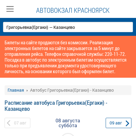
АВТОВОКЗАЛ КРАСНОЯРСК
Билеты на сайте продаются без комиссии. Реализация
электронных билетов на сайте закрывается за 5 минут до
отправления рейса. Телефон справочной службы: 220-11-72.
Посадка в автобус по электронным билетам осуществляется
только при предъявлении документа удостоверяющего
личность, на основании которого был оформлен билет.
Главная
Автобус Григорьевка(Ергаки) - Казанцево
Расписание автобуса Григорьевка(Ергаки) -
Казанцево
08 августа
07
авг
09
авг
суббота