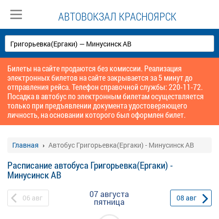
АВТОВОКЗАЛ КРАСНОЯРСК
Билеты на сайте продаются без комиссии. Реализация
электронных билетов на сайте закрывается за 5 минут до
отправления рейса. Телефон справочной службы: 220-11-72.
Посадка в автобус по электронным билетам осуществляется
только при предъявлении документа удостоверяющего
личность, на основании которого был оформлен билет.
Главная
Автобус Григорьевка(Ергаки) - Минусинск АВ
Расписание автобуса Григорьевка(Ергаки) -
Минусинск АВ
07 августа
06
авг
08
авг
пятница