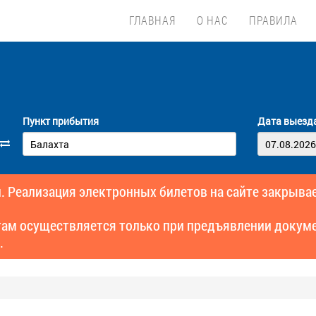
ГЛАВНАЯ
О НАС
ПРАВИЛА
Пункт прибытия
Дата выезд
. Реализация электронных билетов на сайте закрывае
там осуществляется только при предъявлении докуме
.