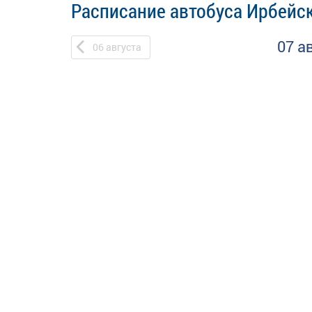
Расписание автобуса Ирбейск
07 а
06
августа