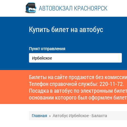
АВТОВОКЗАЛ КРАСНОЯРСК
Купить билет
на автобус
Пункт отправления
Билеты на сайте продаются без комиссии
Телефон справочной службы: 220-11-72.
Посадка в автобус по электронным биле
основании которого был оформлен билет
Главная
Автобус Ирбейское - Балахта