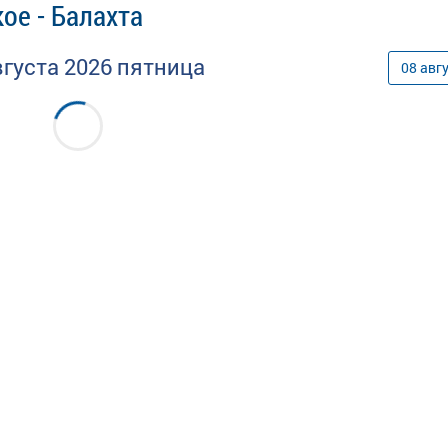
ое - Балахта
вгуста
2026
пятница
08
авг