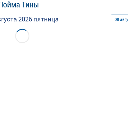
 Пойма Тины
вгуста
2026
пятница
08
авг