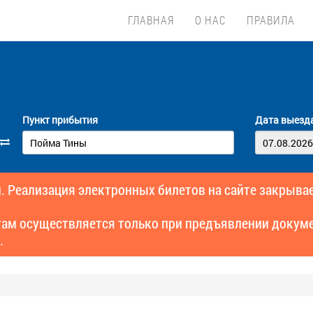
ГЛАВНАЯ
О НАС
ПРАВИЛА
Пункт прибытия
Дата выезд
. Реализация электронных билетов на сайте закрывае
там осуществляется только при предъявлении докуме
.