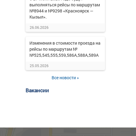
выполняться рейсы по маршрутам
№8944 и №9298 «Красноярск —
Кызыл».
26.06.2026
Изменения в стоимости проезда на
рейсы по маршрутам №
№525,545,555,559,586А,588А,589А
25.05.2026
Все новости »
Вакансии