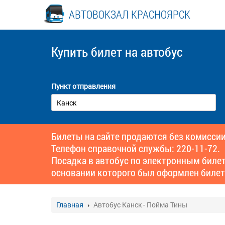
АВТОВОКЗАЛ КРАСНОЯРСК
Купить билет
на автобус
Пункт отправления
Билеты на сайте продаются без комиссии
Телефон справочной службы: 220-11-72.
Посадка в автобус по электронным биле
основании которого был оформлен билет
Главная
Автобус Канск - Пойма Тины