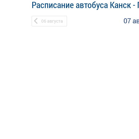
Расписание автобуса Канск -
07 а
06
августа