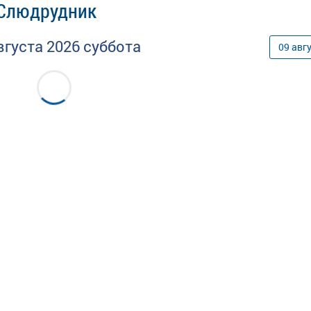
 Слюдрудник
вгуста
2026
суббота
09
авг