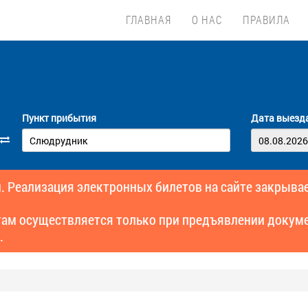
ГЛАВНАЯ
О НАС
ПРАВИЛА
Пункт прибытия
Дата выезд
. Реализация электронных билетов на сайте закрывае
там осуществляется только при предъявлении докуме
.