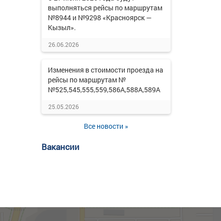
выполняться рейсы по маршрутам
№8944 и №9298 «Красноярск —
Кызыл».
26.06.2026
Изменения в стоимости проезда на
рейсы по маршрутам №
№525,545,555,559,586А,588А,589А
25.05.2026
Все новости »
Вакансии