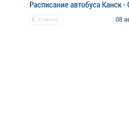
Расписание автобуса Канск -
08 а
07
августа