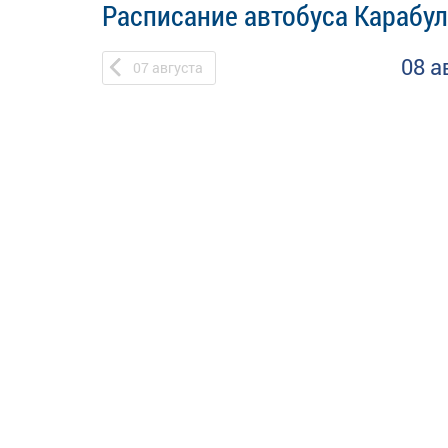
Расписание автобуса Карабул
08 а
07
августа