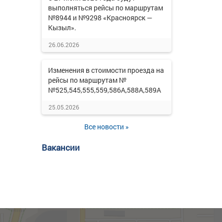
выполняться рейсы по маршрутам
№8944 и №9298 «Красноярск —
Кызыл».
26.06.2026
Изменения в стоимости проезда на
рейсы по маршрутам №
№525,545,555,559,586А,588А,589А
25.05.2026
Все новости »
Вакансии