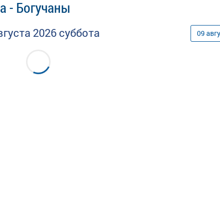
а - Богучаны
вгуста
2026
суббота
09
авг