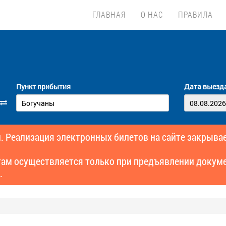
ГЛАВНАЯ
О НАС
ПРАВИЛА
Пункт прибытия
Дата выезд
. Реализация электронных билетов на сайте закрывае
там осуществляется только при предъявлении докуме
.