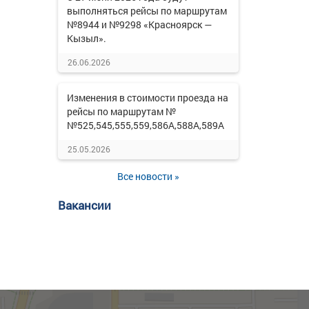
выполняться рейсы по маршрутам
№8944 и №9298 «Красноярск —
Кызыл».
26.06.2026
Изменения в стоимости проезда на
рейсы по маршрутам №
№525,545,555,559,586А,588А,589А
25.05.2026
Все новости »
Вакансии