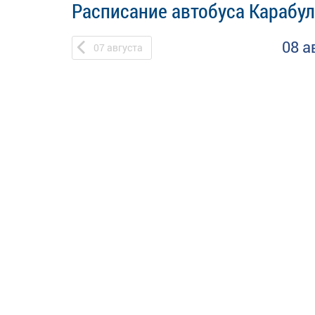
Расписание автобуса Карабул
08 а
07
августа