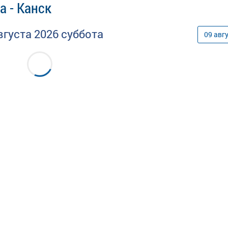
а - Канск
вгуста
2026
суббота
09
авг