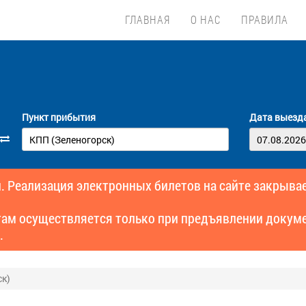
ГЛАВНАЯ
О НАС
ПРАВИЛА
Пункт прибытия
Дата выезд
. Реализация электронных билетов на сайте закрывае
там осуществляется только при предъявлении докуме
.
ск)