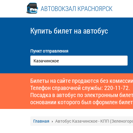
АВТОВОКЗАЛ КРАСНОЯРСК
Купить билет
на автобус
Пункт отправления
Билеты на сайте продаются без комиссии
Телефон справочной службы: 220-11-72.
Посадка в автобус по электронным биле
основании которого был оформлен билет
Главная
Автобус Казачинское - КПП (Зеленогор