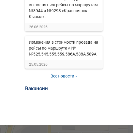
выполняться рейсы по маршрутам
№8944 и №9298 «Красноярск —
Кызыл».
26.06.2026
Изменения в стоимости проезда на
рейсы по маршрутам №
№525,545,555,559,586А,588А,589А
25.05.2026
Все новости »
Вакансии