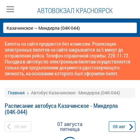
АВТОВОКЗАЛ КРАСНОЯРСК
Билеты на сайте продаются без комиссии. Реализация
электронных билетов на сайте закрывается за 5 минут до
отправления рейса. Телефон справочной службы: 220-11-72.
Посадка в автобус по электронным билетам осуществляется
только при предъявлении документа удостоверяющего
личность, на основании которого был оформлен билет.
Главная
Автобус Казачинское - Миндерла (04К-044)
Расписание автобуса Казачинское - Миндерла
(04К-044)
07 августа
06
авг
08
авг
пятница