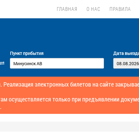
ГЛАВНАЯ
О НАС
ПРАВИЛА
Пункт прибытия
Дата выезд
. Реализация электронных билетов на сайте закрывае
там осуществляется только при предъявлении докуме
.