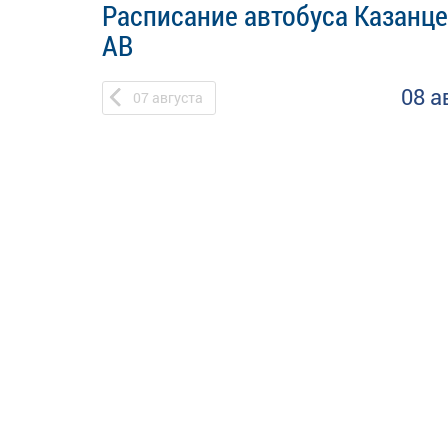
Расписание автобуса Казанце
АВ
08 а
07
августа