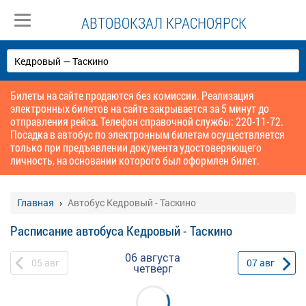
АВТОВОКЗАЛ КРАСНОЯРСК
Билеты на сайте продаются без комиссии. Реализация
электронных билетов на сайте закрывается за 5 минут до
отправления рейса. Телефон справочной службы: 220-11-72.
Посадка в автобус по электронным билетам осуществляется
только при предъявлении документа удостоверяющего
личность, на основании которого был оформлен билет.
Главная
Автобус Кедровый - Таскино
Расписание автобуса Кедровый - Таскино
06 августа
05
авг
07
авг
четверг