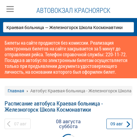
АВТОВОКЗАЛ КРАСНОЯРСК
Билеты на сайте продаются без комиссии. Реализация
электронных билетов на сайте закрывается за 5 минут до
отправления рейса. Телефон справочной службы: 220-11-72.
Посадка в автобус по электронным билетам осуществляется
только при предъявлении документа удостоверяющего
личность, на основании которого был оформлен билет.
Главная
Автобус Краевая больница - Железногорск Школа К
Расписание автобуса Краевая больница -
Железногорск Школа Космонавтики
08 августа
07
авг
09
авг
суббота