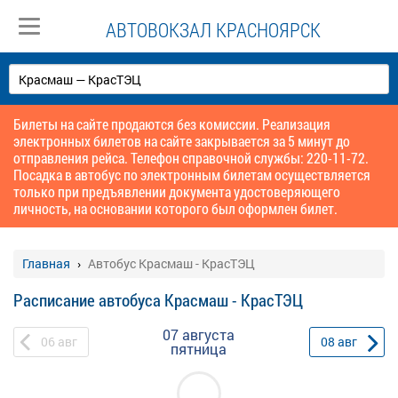
АВТОВОКЗАЛ КРАСНОЯРСК
Билеты на сайте продаются без комиссии. Реализация
электронных билетов на сайте закрывается за 5 минут до
отправления рейса. Телефон справочной службы: 220-11-72.
Посадка в автобус по электронным билетам осуществляется
только при предъявлении документа удостоверяющего
личность, на основании которого был оформлен билет.
Главная
Автобус Красмаш - КрасТЭЦ
Расписание автобуса Красмаш - КрасТЭЦ
07 августа
06
авг
08
авг
пятница